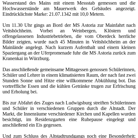
Wasserstand des Mains mit einem Messstab gemessen und die
Hochwasserstände am Mauerwerk des Gebäudes angezeigt.
Eindrücklichste Marke: 21.07.1342 mit 10,0 Metern.
Um 11.30 Uhr gings an Bord der MS Astoria zur Mainfahrt nach
Veitshöchheim. Vorbei an Weinbergen, Klöstern und
offengelassenen Industriebetrieben, die vom Oberdeck herrliche
Bilder zeigten, wurde nach 45 Minuten in Veitshöchheim an der
Mainlände angelegt. Nach kurzem Aufenthalt und einem kleinen
Spaziergang an der Uferpromenade fuhr die MS Astoria zurück zum
Kranenkai in Würzburg.
Das anschließende gemeinsame Mittagessen genossen Schülerinnen,
Schüler und Lehrer in einem klimatisierten Raum, der nach fast zwei
Stunden Sonne und Hitze eine willkommene Abkühlung bot. Das
vortreffliche Essen und die kühlen Getränke trugen zur Erfrischung
und Erholung bei.
Bis zur Abfahrt des Zuges nach Ludwigsburg streiften Schülerinnen
und Schüler in verschiedenen Gruppen durch die Altstadt. Der
Markt, die Innenräume verschiedener Kirchen und Kapellen wurden
besichtigt, im Residenzgarten eine Ruhepause eingelegt und
anschließend ein Eis gegessen.
Und zum Schluss des Altstadtrundgangs noch eine Besonderheit: