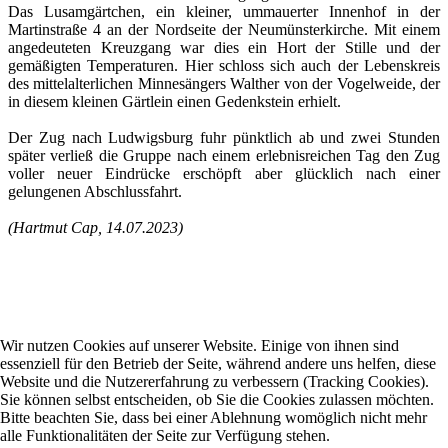
Das Lusamgärtchen, ein kleiner, ummauerter Innenhof in der
Martinstraße 4 an der Nordseite der Neumünsterkirche. Mit einem
angedeuteten Kreuzgang war dies ein Hort der Stille und der
gemäßigten Temperaturen. Hier schloss sich auch der Lebenskreis
des mittelalterlichen Minnesängers Walther von der Vogelweide, der
in diesem kleinen Gärtlein einen Gedenkstein erhielt.
Der Zug nach Ludwigsburg fuhr pünktlich ab und zwei Stunden
später verließ die Gruppe nach einem erlebnisreichen Tag den Zug
voller neuer Eindrücke erschöpft aber glücklich nach einer
gelungenen Abschlussfahrt.
(Hartmut Cap, 14.07.2023)
Ulrich-Walter-Schule
Wilhelm-Bleyle-Straße 13
71636 Ludwigsburg
Wir nutzen Cookies auf unserer Website. Einige von ihnen sind
essenziell für den Betrieb der Seite, während andere uns helfen, diese
Tel: 07141 – 487 33 77
Website und die Nutzererfahrung zu verbessern (Tracking Cookies).
Fax: 07141 – 487 30 03
Sie können selbst entscheiden, ob Sie die Cookies zulassen möchten.
info@uw-ps.de
Bitte beachten Sie, dass bei einer Ablehnung womöglich nicht mehr
www.uw-ps.de
alle Funktionalitäten der Seite zur Verfügung stehen.