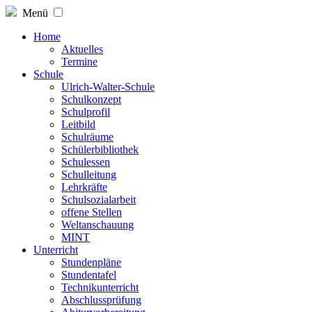
Menü
Home
Aktuelles
Termine
Schule
Ulrich-Walter-Schule
Schulkonzept
Schulprofil
Leitbild
Schulräume
Schülerbibliothek
Schulessen
Schulleitung
Lehrkräfte
Schulsozialarbeit
offene Stellen
Weltanschauung
MINT
Unterricht
Stundenpläne
Stundentafel
Technikunterricht
Abschlussprüfung