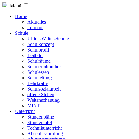
Menü
Home
Aktuelles
Termine
Schule
Ulrich-Walter-Schule
Schulkonzept
Schulprofil
Leitbild
Schulräume
Schülerbibliothek
Schulessen
Schulleitung
Lehrkräfte
Schulsozialarbeit
offene Stellen
Weltanschauung
MINT
Unterricht
Stundenpläne
Stundentafel
Technikunterricht
Abschlussprüfung