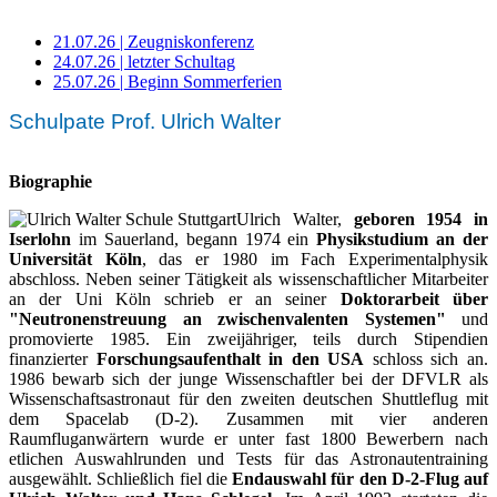
21.07.26 | Zeugniskonferenz
24.07.26 | letzter Schultag
25.07.26 | Beginn Sommerferien
Schulpate Prof. Ulrich Walter
Biographie
Ulrich Walter,
geboren 1954 in
Iserlohn
im Sauerland, begann 1974 ein
Physikstudium an der
Universität Köln
, das er 1980 im Fach Experimentalphysik
abschloss. Neben seiner Tätigkeit als wissenschaftlicher Mitarbeiter
an der Uni Köln schrieb er an seiner
Doktorarbeit über
"Neutronenstreuung an zwischenvalenten Systemen"
und
promovierte 1985. Ein zweijähriger, teils durch Stipendien
finanzierter
Forschungsaufenthalt in den USA
schloss sich an.
1986 bewarb sich der junge Wissenschaftler bei der DFVLR als
Wissenschaftsastronaut für den zweiten deutschen Shuttleflug mit
dem Spacelab (D-2). Zusammen mit vier anderen
Raumfluganwärtern wurde er unter fast 1800 Bewerbern nach
etlichen Auswahlrunden und Tests für das Astronautentraining
ausgewählt. Schließlich fiel die
Endauswahl für den D-2-Flug auf