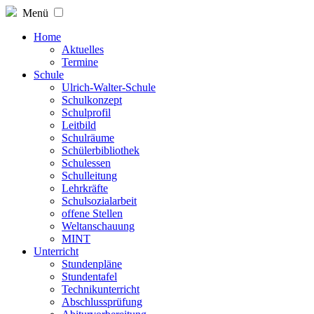
Menü
Home
Aktuelles
Termine
Schule
Ulrich-Walter-Schule
Schulkonzept
Schulprofil
Leitbild
Schulräume
Schülerbibliothek
Schulessen
Schulleitung
Lehrkräfte
Schulsozialarbeit
offene Stellen
Weltanschauung
MINT
Unterricht
Stundenpläne
Stundentafel
Technikunterricht
Abschlussprüfung