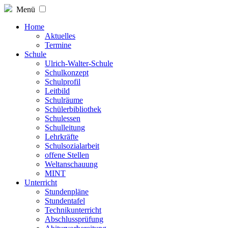
Menü
Home
Aktuelles
Termine
Schule
Ulrich-Walter-Schule
Schulkonzept
Schulprofil
Leitbild
Schulräume
Schülerbibliothek
Schulessen
Schulleitung
Lehrkräfte
Schulsozialarbeit
offene Stellen
Weltanschauung
MINT
Unterricht
Stundenpläne
Stundentafel
Technikunterricht
Abschlussprüfung