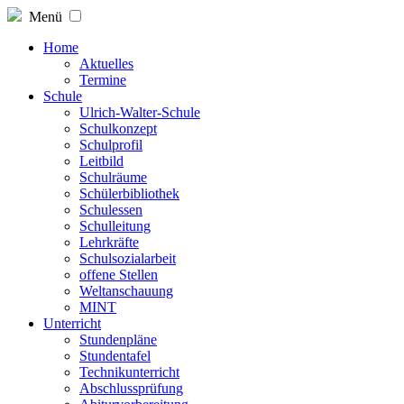
Menü
Home
Aktuelles
Termine
Schule
Ulrich-Walter-Schule
Schulkonzept
Schulprofil
Leitbild
Schulräume
Schülerbibliothek
Schulessen
Schulleitung
Lehrkräfte
Schulsozialarbeit
offene Stellen
Weltanschauung
MINT
Unterricht
Stundenpläne
Stundentafel
Technikunterricht
Abschlussprüfung